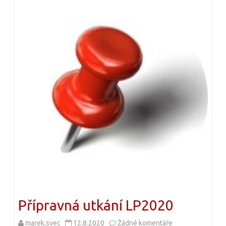
h
á
f
z
o
v
t
e
b
m
a
P
l
r
i
v
s
n
t
í
ů
z
Přípravná utkání LP2020
á
marek.svec
12.8.2020
Žádné komentáře
u