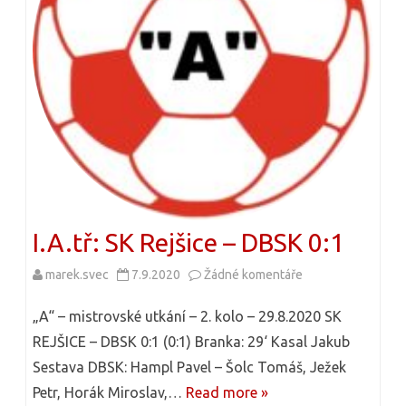
e
m
I
.
A
.
t
I.A.tř: SK Rejšice – DBSK 0:1
ř
marek.svec
7.9.2020
Žádné komentáře
u
:
t
D
„A“ – mistrovské utkání – 2. kolo – 29.8.2020 SK
e
REJŠICE – DBSK 0:1 (0:1) Branka: 29‘ Kasal Jakub
B
Sestava DBSK: Hampl Pavel – Šolc Tomáš, Ježek
x
S
Petr, Horák Miroslav,…
Read more »
t