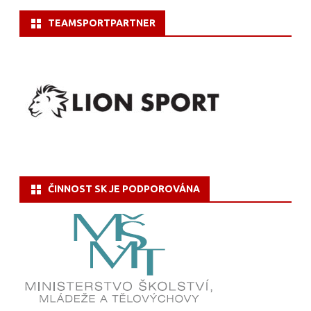
e
TEAMSPORTPARTNER
m
o
r
i
á
l
M
ČINNOST SK JE PODPOROVÁNA
a
r
k
a
K