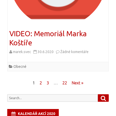
:
2
0
0
2
VIDEO: Memoriál Marka
0
Koštíře
:
marek.svec
30.6.2020
Žádné komentáře
u
D
t
B
Obecné
e
S
x
K
Navigace
1
2
3
…
22
Next »
t
–
pro
u
S
S
S
příspěvky
e
e
a
s
t
r
a
KALENDÁŘ AKCÍ 2020
c
n