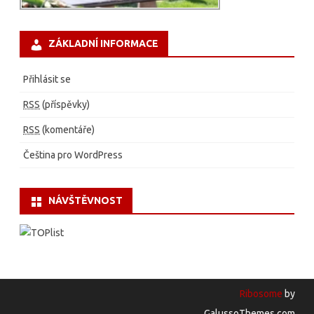
ZÁKLADNÍ INFORMACE
Přihlásit se
RSS
(příspěvky)
RSS
(komentáře)
Čeština pro WordPress
NÁVŠTĚVNOST
Ribosome
by
GalussoThemes.com