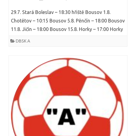
p
t
29.7. Stará Boleslav – 18:30 hřiště Bousov 1.8.
a
e
Chotětov – 10:15 Bousov 5.8. Pěnčín – 18:00 Bousov
s
11.8. Jičín – 18:00 Bousov 15.8. Horky – 17:00 Horky
x
A
t
DBSK A
t
u
ý
s
m
n
u
á
s
z
e
v
o
e
d
m
k