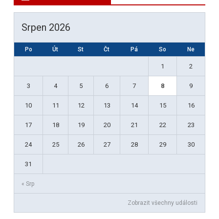
r
.
h
c
á
B
h
Srpen 2026
z
o
f
o
Po
Út
St
Čt
Pá
So
v
Ne
l
r
1
2
e
e
:
m
3
4
5
6
7
8
9
s
V
l
10
11
12
13
14
15
16
I
a
17
18
19
20
21
22
23
D
v
24
25
26
27
28
29
30
E
4
31
O
:
« Srp
:
1
Zobrazit všechny události
M