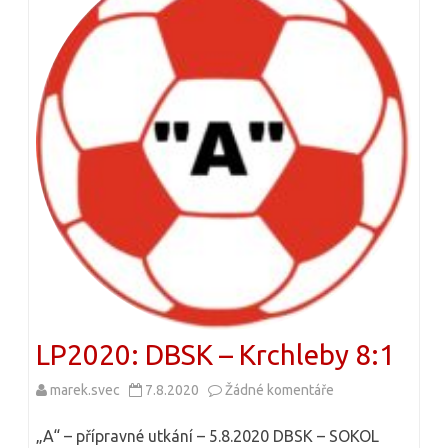
n
á
í
z
L
v
P
e
2
m
0
L
2
P
0
2
0
2
LP2020: DBSK – Krchleby 8:1
0
marek.svec
7.8.2020
Žádné komentáře
u
:
t
D
„A“ – přípravné utkání – 5.8.2020 DBSK – SOKOL