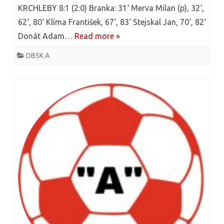
e
KRCHLEBY 8:1 (2:0) Branka: 31‘ Merva Milan (p), 32‘,
B
62‘, 80‘ Klíma František, 67‘, 83‘ Stejskal Jan, 70‘, 82‘
x
S
Donát Adam…
Read more »
t
K
DBSK A
u
–
s
S
n
K
á
J
z
i
v
č
e
í
m
n
L
4
P
: