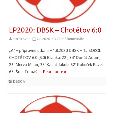
2
2
0
2
LP2020: DBSK – Chotětov 6:0
0
marek.svec
7.8.2020
Žádné komentáře
u
:
t
D
„A“ – přípravné utkání – 1.8.2020 DBSK – TJ SOKOL
e
CHOTĚTOV 6:0 (3:0) Branka: 22‘, 74‘ Donát Adam,
B
26‘ Merva Milan, 35‘ Kasal Jakub, 52‘ Kubeček Pavel,
x
S
65‘ Šolc Tomáš …
Read more »
t
K
DBSK A
u
–
s
K
n
r
á
c