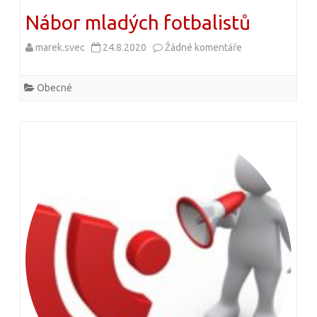
t
Nábor mladých fotbalistů
ř
marek.svec
24.8.2020
Žádné komentáře
u
:
t
S
Obecné
e
K
x
R
t
e
u
j
s
š
n
i
á
c
z
e
v
–