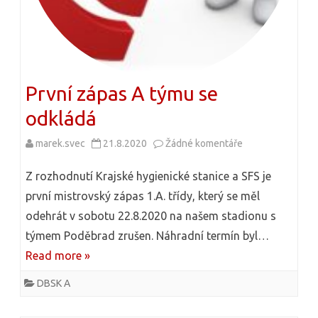
e
D
m
B
N
S
á
K
První zápas A týmu se
b
0
odkládá
o
:
marek.svec
21.8.2020
Žádné komentáře
u
r
1
t
Z rozhodnutí Krajské hygienické stanice a SFS je
m
e
první mistrovský zápas 1.A. třídy, který se měl
l
odehrát v sobotu 22.8.2020 na našem stadionu s
x
a
týmem Poděbrad zrušen. Náhradní termín byl…
t
d
Read more »
u
ý
DBSK A
s
c
n