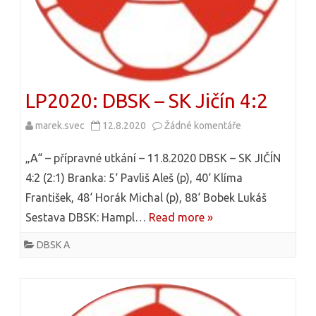
P
l
ř
á
í
d
p
á
LP2020: DBSK – SK Jičín 4:2
r
a
marek.svec
12.8.2020
Žádné komentáře
u
v
t
„A“ – přípravné utkání – 11.8.2020 DBSK – SK JIČÍN
n
e
4:2 (2:1) Branka: 5‘ Pavliš Aleš (p), 40‘ Klíma
František, 48‘ Horák Michal (p), 88‘ Bobek Lukáš
á
x
Sestava DBSK: Hampl…
Read more »
u
t
DBSK A
t
u
k
s
á
n