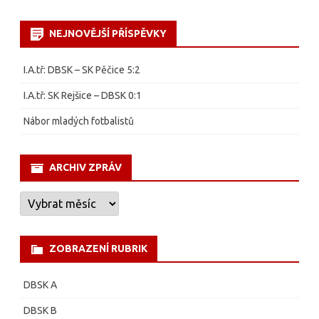
o
š
NEJNOVĚJŠÍ PŘÍSPĚVKY
t
I.A.tř: DBSK – SK Pěčice 5:2
í
I.A.tř: SK Rejšice – DBSK 0:1
ř
Nábor mladých fotbalistů
e
ARCHIV ZPRÁV
A
R
C
H
I
ZOBRAZENÍ RUBRIK
V
Z
P
DBSK A
R
Á
V
DBSK B