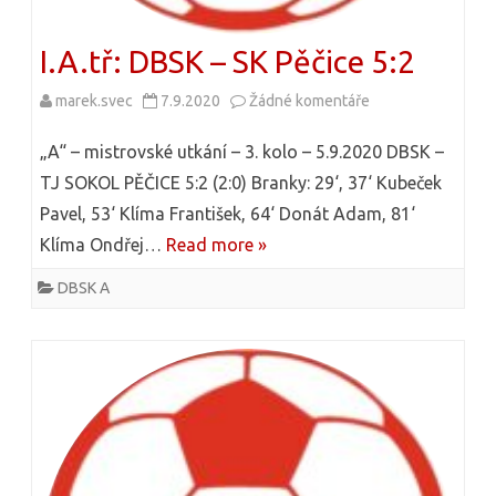
I.A.tř: DBSK – SK Pěčice 5:2
marek.svec
7.9.2020
Žádné komentáře
u
t
„A“ – mistrovské utkání – 3. kolo – 5.9.2020 DBSK –
e
TJ SOKOL PĚČICE 5:2 (2:0) Branky: 29‘, 37‘ Kubeček
Pavel, 53‘ Klíma František, 64‘ Donát Adam, 81‘
x
Klíma Ondřej…
Read more »
t
DBSK A
u
s
n
á
z
v