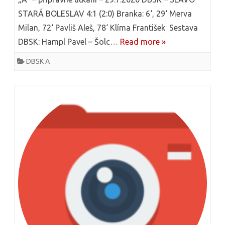
e
STARÁ BOLESLAV 4:1 (2:0) Branka: 6‘, 29‘ Merva
S
Milan, 72‘ Pavliš Aleš, 78‘ Klíma František Sestava
x
K
DBSK: Hampl Pavel – Šolc…
Read more »
t
–
DBSK A
u
C
s
h
n
o
á
t
z
ě
v
t
e
o
m
v
L
6
P